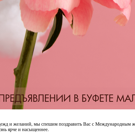
дежд и желаний, мы спешим поздравить Вас с Международным же
знь ярче и насыщеннее.