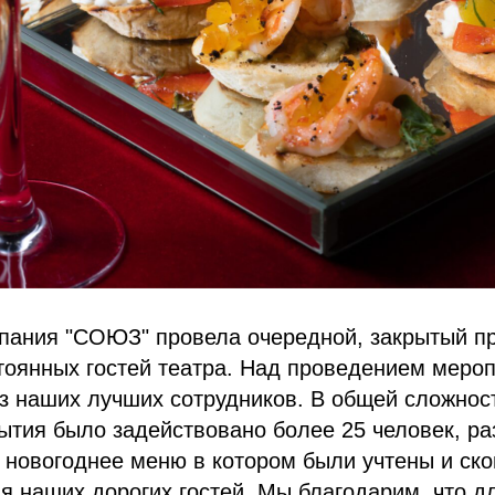
мпания "СОЮЗ" провела очередной, закрытый п
тоянных гостей театра. Над проведением меро
з наших лучших сотрудников. В общей сложнос
ытия было задействовано более 25 человек, ра
 новогоднее меню в котором были учтены и ск
я наших дорогих гостей. Мы благодарим, что дл