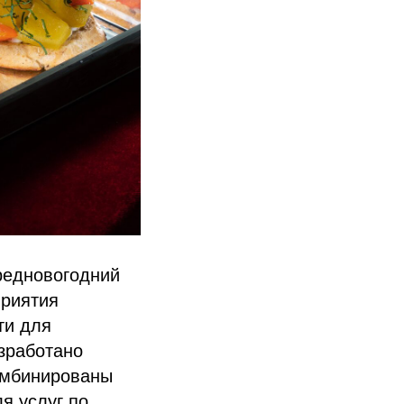
редновогодний
приятия
ти для
зработано
омбинированы
я услуг по